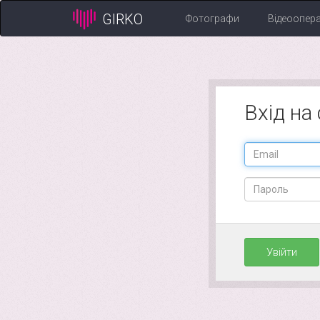
GIRKO
Фотографи
Відеоопер
Вхід на
Увійти