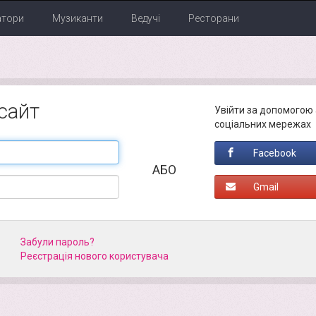
атори
Музиканти
Ведучі
Ресторани
 сайт
Увійти за допомогою 
соціальних мережах
Facebook
АБО
Gmail
Забули пароль?
Реєстрація нового кориcтувача