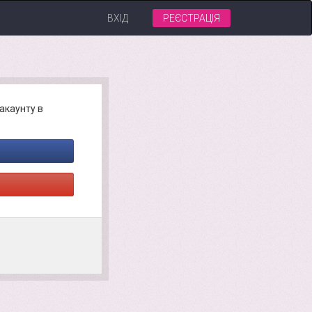
ВХІД
РЕЄСТРАЦІЯ
акаунту в