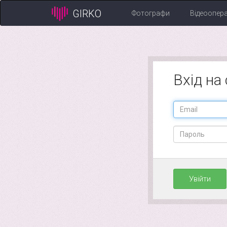
GIRKO
Фотографи
Відеоопер
Вхід на
Увійти