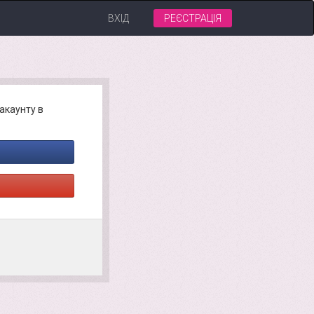
ВХІД
РЕЄСТРАЦІЯ
акаунту в