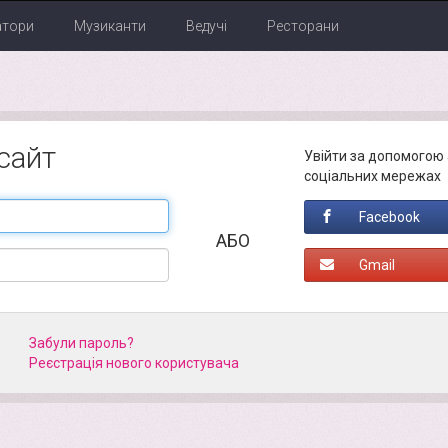
атори
Музиканти
Ведучі
Ресторани
 сайт
Увійти за допомогою 
соціальних мережах
Facebook
АБО
Gmail
Забули пароль?
Реєстрація нового кориcтувача