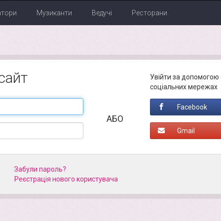
атори
Музиканти
Ведучі
Ресторани
 сайт
Увійти за допомогою 
соціальних мережах
Facebook
АБО
Gmail
Забули пароль?
Реєстрація нового кориcтувача