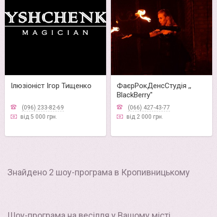
Ілюзіоніст Ігор Тищенко
ФаєрРокДенсСтудія ,,
BlackBerry"
(096) 233-82-69
(066) 427-43-77
від 5 000 грн.
від 2 000 грн.
Знайдено 2 шоу-програма в Кропивницькому
Шоу-програма на весілля у Вашому місті