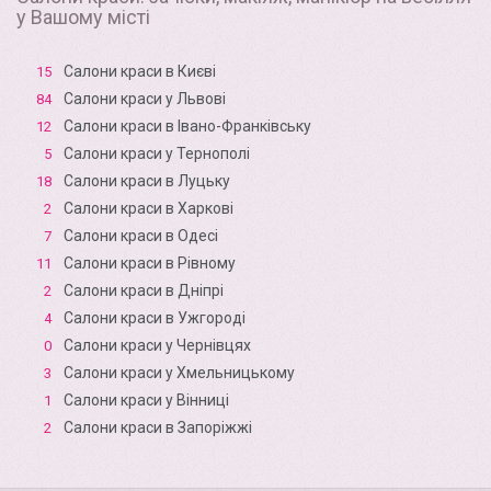
у Вашому місті
Салони краси в Києві
15
Салони краси у Львові
84
Салони краси в Івано-Франківську
12
Салони краси у Тернополі
5
Салони краси в Луцьку
18
Салони краси в Харкові
2
Салони краси в Одесі
7
Салони краси в Рівному
11
Салони краси в Дніпрі
2
Салони краси в Ужгороді
4
Салони краси у Чернівцях
0
Салони краси у Хмельницькому
3
Салони краси у Вінниці
1
Салони краси в Запоріжжі
2