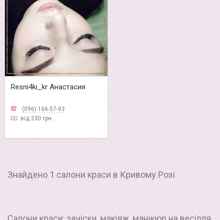
Resni4ki_kr Анастасия
(096) 166-57-93
від 230 грн.
Знайдено 1 салони краси в Кривому Розі
Салони краси: зачіски, макіяж, манікюр на весілля