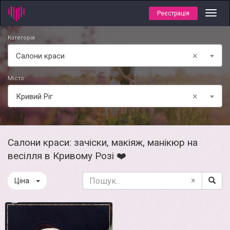
Реєстрація
Toggl
navig
Категорія
×
Салони краси
Місто
×
Кривий Ріг
Салони краси: зачіски, макіяж, манікюр на
весілля в Кривому Розі ❤️
×
Ціна