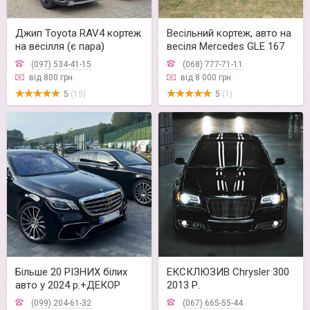
Джип Toyota RAV4 кортеж
Весільний кортеж, авто на
на весілля (є пара)
весіля Mercedes GLE 167
(097) 534-41-15
(068) 777-71-11
від 800 грн.
від 8 000 грн.
5
(15)
5
(1)
Більше 20 РІЗНИХ білих
ЕКСКЛЮЗИВ Chrysler 300
авто у 2024 р.+ДЕКОР
2013 Р.
(099) 204-61-32
(067) 665-55-44