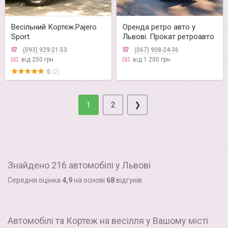
Весільний Кортеж.Pajero
Оренда ретро авто у
Sport
Львові. Прокат ретроавто
Волга
(093) 929-21-53
(067) 908-24-36
від 250 грн.
від 1 200 грн.
5
(2)
1
2
❯
Знайдено 216 автомобілі у Львові
Середня оцінка
4,9
на основі
68
відгуків
Автомобілі та Кортеж на весілля у Вашому місті