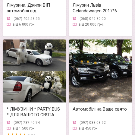
Лімузини. Джипи ВІП
Лімузин Львів
автомобілі від
Geländewagen 2017*6
"ікваПрокат"
колес+люк
(067) 405-53-55
(068) 049-80-00
від 6 000 грн.
від 20 000 грн.
* ЛІМУЗИНИ * PARTY BUS
Автомобілі на Ваше свято
* ДЛЯ ВАШОГО СВЯТА
(097) 737-40-74
(097) 038-08-92
від 1 500 грн.
від 450 грн.