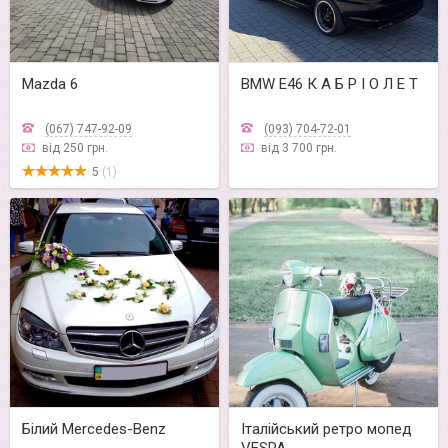
Mazda 6
BMW E46 К А Б Р І О Л Е Т
(067) 747-92-09
(093) 704-72-01
від 250 грн.
від 3 700 грн.
5
(1)
Білий Mercedes-Benz
Італійський ретро мопед