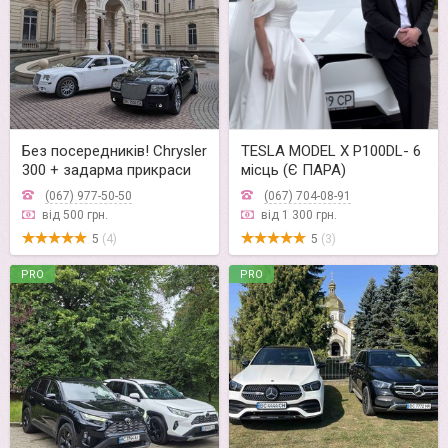
Без посередників! Chrysler
TESLA MODEL X P100DL- 6
300 + задарма прикраси
місць (Є ПАРА)
(067) 977-50-50
(067) 704-08-91
від 500 грн.
від 1 300 грн.
5
(4)
5
(3)
PRO
PRO