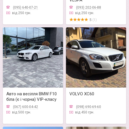
VESPA
(095) 640-07-21
(093) 202-06-88
від 250 грн.
від 250 грн.
5
(1)
Авто на весілля BMW F10
VOLVO XC60
біла (є і чорна) VIP-класу
(067) 600-04-42
(098) 690-69-60
від 500 грн.
від 450 грн.