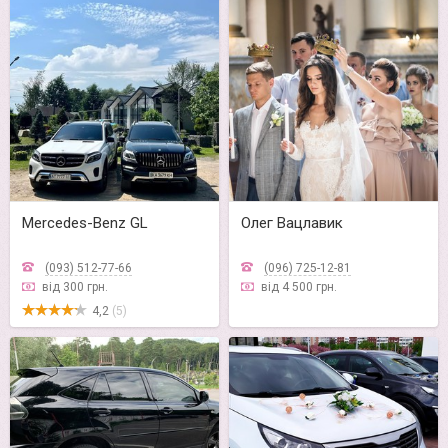
Mercedes-Benz GL
Олег Вацлавик
(093) 512-77-66
(096) 725-12-81
від 300 грн.
від 4 500 грн.
4,2
(5)