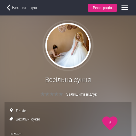
Весільні сукні
Реєстрація
Toggl
navig
Весільна сукня
Залишити відгук
Львів
Весільні сукні
3
телефон: