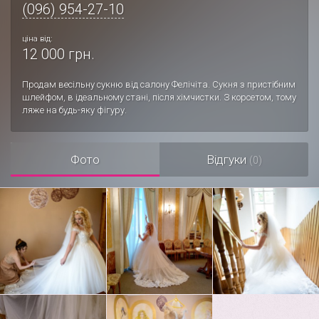
(096) 954-27-10
ціна від:
12 000 грн.
Продам весільну сукню від салону Фелічіта. Сукня з пристібним
шлейфом, в ідеальному стані, після хімчистки. З корсетом, тому
ляже на будь-яку фігуру.
Фото
Відгуки
(0)