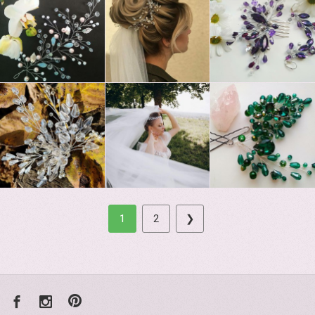
1
2
❯