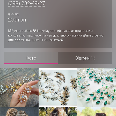
(098) 232-49-27
ціна від:
200 грн.
🙌Ручна робота 💖 Індивідуальний підхід 🌿 прикраси з
кришталю, перлинок та натурального каміння 🌿виготовлю
для вас УНІКАЛЬНУ ПРИКРАСУ💫💖
Фото
Відгуки
(1)