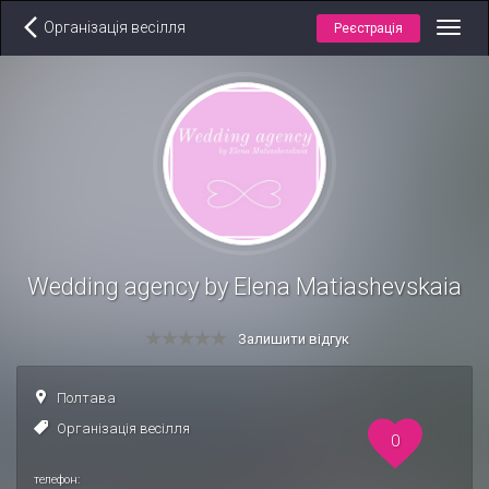
Організація весілля
Реєстрація
Toggl
navig
Wedding agency by Elena Matiashevskaia
Залишити відгук
Полтава
Організація весілля
0
телефон: