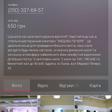
телефон:
(050) 337-69-57
ціна від:
650 грн.
Шукаєте зал для святкування весілля?! Завітайте до нас в
готельно-ресторанний комплекс ''МЕДОВА ПЕЧЕРА'' . Це
ідеальне місце для проведення Вашого свята, наші зали
догодять будь-якому настрою, а смачна домашня кухня та
затишна атмосфера забезпечать Вам незабутній відпочинок!
До Ваших послуг 3 святкових зали: 2 зали на 160 і 180 осіб та
бенкетний зал до 40 осіб. Адреса: м.Львів, вул.Медової Печери,
65
Фото
Відео
Відгуки
Карта
(1)