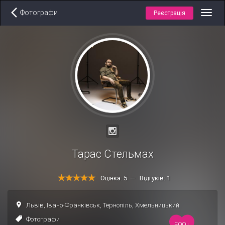
Фотографи
Реєстрація
Toggl
navig
Тарас Стельмах
Оцінка: 5 — Відгуків: 1
Львів
,
Івано-Франківськ
,
Тернопіль
,
Хмельницький
Фотографи
500+