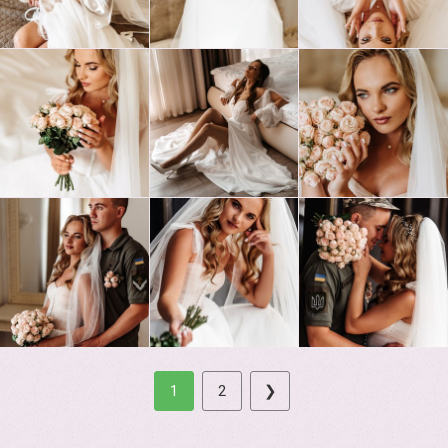
1
2
❯