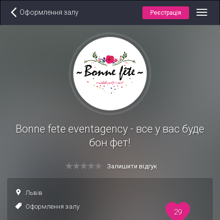
Оформлення залу
Реєстрація
Toggl
navig
Bonne fete eventagency - все у вас буде
бон фет!
Залишити відгук
Львів
Оформлення залу
29