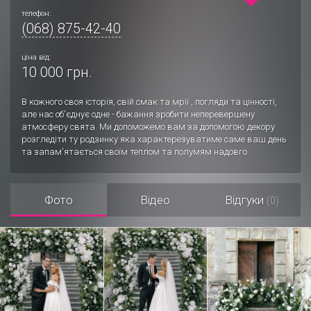
телефон:
(068) 875-42-40
ціна від:
10 000 грн.
В кожного своя історія, свій смак та мрії , погляди та цінності,
але нас об'єднує одне - бажання зробити неперевершену
атмосферу свята. Ми допоможемо вам за допомогою декору
розгледіти ту родзинку яка характерезуватиме саме ваш день
та запам'ятається своїм теплом та полумям надовго.
Фото
Відео
Відгуки
(0)