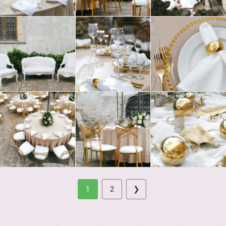
1
2
❯