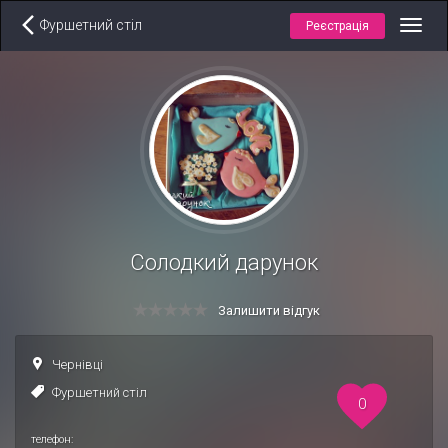
Фуршетний стіл
Реєстрація
Toggl
navig
Солодкий дарунок
Залишити відгук
Чернівці
Фуршетний стіл
0
телефон: