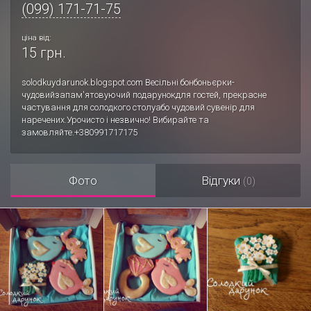
(099) 171-71-75
ціна від:
15 грн.
solodkuydarunok.blogspot.com Весільні бонбоньєрки-
чудовийзапам'ятовуючий подарунокдля гостей, прекрасне
частування для солодкого столуабо чудовий сувенір для
наречених.Урочисто і незвично! Вибирайте та
замовляйте.+380991717175
Фото
Відгуки
(0)