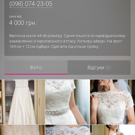
(098) 074-23-05
ціна від:
4 000 грн.
Весільна сукня 44-46 розміру. Сукня пошита по індивідуальному
замовленню з королівського атласу. Кольору айворі. На зріст
169 см + 12 см підбори. Одягала під кільця трійку
Фото
Відгуки
(0)