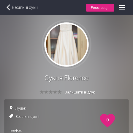
Весільні сукні
Реєстрація
Toggl
navig
Сукня Florence
Залишити відгук
Луцьк
Весільні сукні
0
телефон: