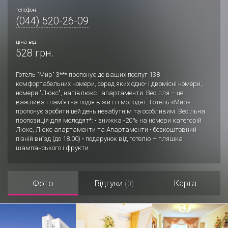
телефон:
(044) 520-26-09
ціна від:
528 грн.
Готель "Мир" 3*** пропонує до ваших послуг 138
комфортабельних номери, серед яких одно- і двомісні номери,
номери "Люкс", напівлюкс і апартаменти. Весілля – це
важлива і пам’ятна подія в житті молодят. Готель «Мир»
пропонує зробити цей день незабутнім та особливим. Весільна
пропозиція для молодят*: • знижка -20% на номери категорій
Люкс, Люкс апартаменти та Апартаменти • безкоштовний
пізній виїзд (до 18.00) • подарунок від готелю – пляшка
шампанського і фрукти.
Фото
Відгуки
Карта
(0)