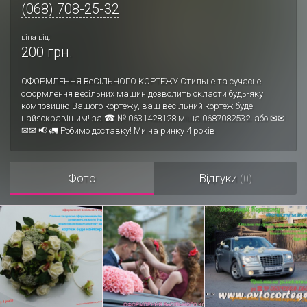
(068) 708-25-32
ціна від:
200 грн.
ОФОРМЛЕННЯ ВеСІЛЬНОГО КОРТЕЖУ Стильне та сучасне
оформлення весільних машин дозволить скласти будь-яку
композицію Вашого кортежу, ваш весільний кортеж буде
найяскравішим! за ☎ № 0631428128 міша.0687082532. або ✉✉
✉✉ 📢 🚛 Робимо доставку! Ми на ринку 4 років
Фото
Відгуки
(0)