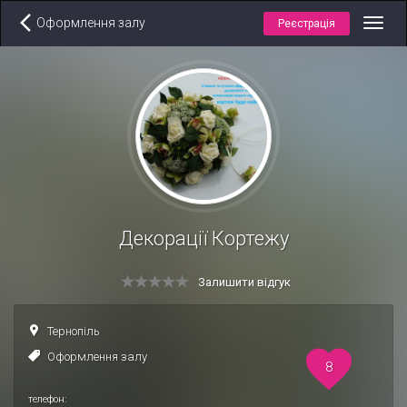
Оформлення залу
Реєстрація
Toggl
navig
Декорації Кортежу
Залишити відгук
Тернопіль
Оформлення залу
8
телефон: