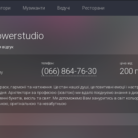
атори
Музиканти
Ведучі
Ресторани
owerstudio
 відгук
телефон:
ціна від:
(066) 864-76-30
200 г
лу
аси, гармонії та натхнення. Це стан нашої душі, це позитивні емоції і нас
ня. Архітектори за професією (освітою) ми вдало поєднуємо знання з диз
енні букетів, весіль та свят. Ми допоможемо Вам зануритись в світ кольо
івною, оригінальною та незабутньою