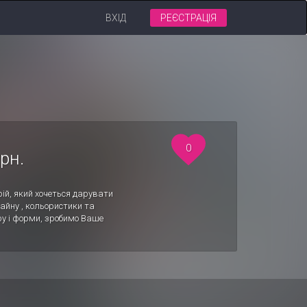
ВХІД
РЕЄСТРАЦІЯ
0
рн.
трій, який хочеться дарувати
айну , кольористики та
ру і форми, зробимо Ваше