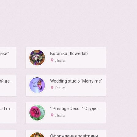
нки"
Botanika_flowerlab
Львів
Валентина весільний декор
Wedding studio "Merry me"
Рівне
Весільний декор "Just married"
" Prestige Decor " Студія святкового дизайну
Львів
Оформлення повітряними кульками