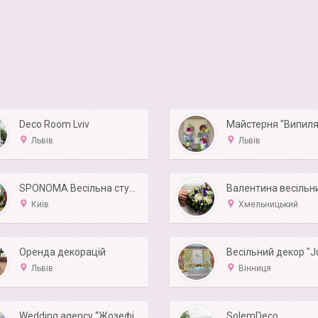
Deco Room Lviv
Майстерня "Випиля
Львів
Львів
SPONOMA Весільна студія
Київ
Хмельницький
Оренда декорацій
Львів
Вінниця
Wedding agency “Жозефіна»
SolemDeco