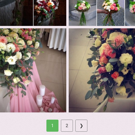
1
2
❯