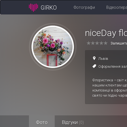
GIRKO
Фотографи
Відеоопер
niceDay fl
Залишити
Львів
Оформлення за
Флористика – світ кр
нашим клієнтам щод
композиції в оформл
свято чи подію чар
Фото
Відгуки
(0)