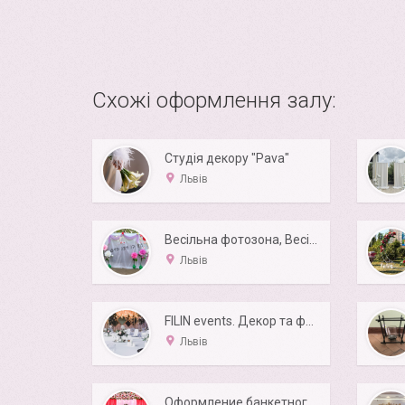
Схожі оформлення залу:
Студія декору "Pava"
Львів
Весільна фотозона, Весільна Арка. Продаж, оренда
Львів
FILIN events. Декор та флористика.
Львів
Оформление банкетного зала