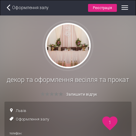
Оформлення залу
Реєстрація
Toggl
navig
декор та оформлення весілля та прокат
Залишити відгук
Львів
Оформлення залу
1
телефон: