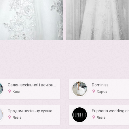
Салон весільної і вечірньої моди "Royal Bridal"
Dominiss
Київ
Харків
Продам весільну сукню
Euphoria wedding d
Львів
Львів