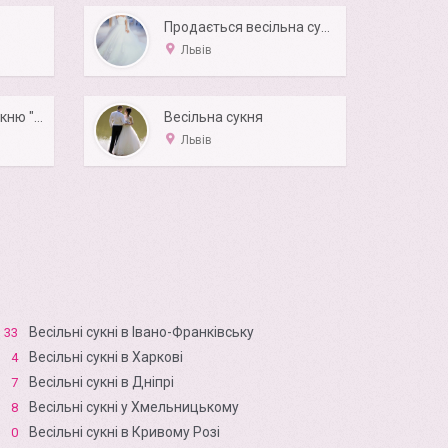
Продається весільна сукня
Львів
Продам весільну сукню " Жоржет"
Весільна сукня
Львів
Весільні сукні в Івано-Франківську
33
Весільні сукні в Харкові
4
Весільні сукні в Дніпрі
7
Весільні сукні у Хмельницькому
8
Весільні сукні в Кривому Розі
0