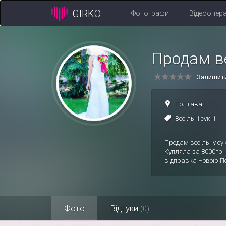
GIRKO
Фотографи
Відеоопер
Продам в
Залишити
Полтава
Весільні сукні
Продам весільну сук
Купляла за 8000грн
відправка Новою П
Фото
Відгуки
(0)