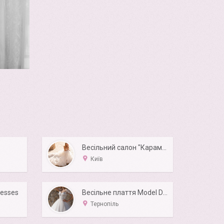
Весільний салон "Карамель"
Київ
resses
Весільне плаття Model Diane
Тернопіль