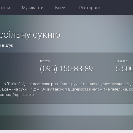
атори
Музиканти
Ведучі
Ресторани
есільну сукню
 відгук
телефон:
ціна від:
(095) 150-83-89
5 500
ню "Рибка". Одягалася один раз. Сукня ручної вишивки, дуже зручна. Жод
. Довжина сукні 142см. Знизу також під шлейфом є непомітна петелька. 
оштою, Укрпоштою