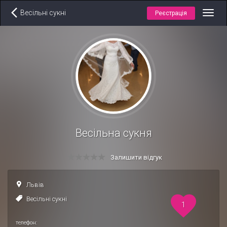
Весільні сукні
Реєстрація
Toggl
navig
Весільна сукня
Залишити відгук
Львів
Весільні сукні
1
телефон: