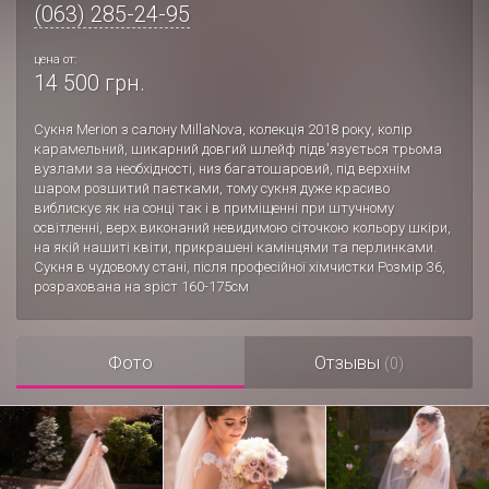
(063) 285-24-95
цена от:
14 500 грн.
Сукня Merion з салону MillaNova, колекція 2018 року, колір
карамельний, шикарний довгий шлейф підв'язується трьома
вузлами за необхідності, низ багатошаровий, під верхнім
шаром розшитий паєтками, тому сукня дуже красиво
виблискує як на сонці так і в приміщенні при штучному
освітленні, верх виконаний невидимою сіточкою кольору шкіри,
на якій нашиті квіти, прикрашені камінцями та перлинками.
Сукня в чудовому стані, після професійної хімчистки Розмір 36,
розрахована на зріст 160-175см
Фото
Отзывы
(0)