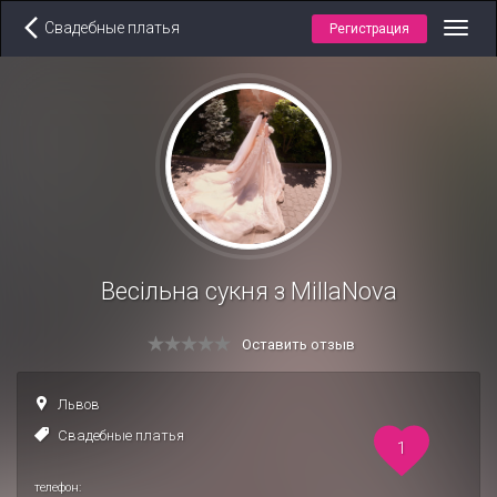
Свадебные платья
Регистрация
Toggl
navig
Весільна сукня з MillaNova
Оставить отзыв
Львов
Свадебные платья
1
телефон: