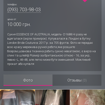
телефон:
(093) 703-98-03
цена от:
10 000 грн.
Сукня ESSENCE OF AUSTRALIA, модель- D1688.Ні разу не
вдягалася (окрім примірок). Купувалася в Лондоні в бутіку
London Bride Couture в 2017 р. за 705 фунтів. Фото не передає
всю красу мережива ручної роботи,яке розшите
бісером,шовкова тканина робить сукню невагомою, є виріз на
спині та шлейф.Розмір за британською сіткою - 16, за укр,
певно -L, 46-48, але легко може бути зменшений. Можливий
прокат або купівля
Фото
Отзывы
(0)