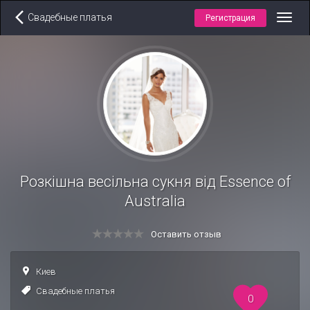
Свадебные платья
Регистрация
Toggl
navig
Розкішна весільна сукня від Essence of
Australia
Оставить отзыв
Киев
Свадебные платья
0