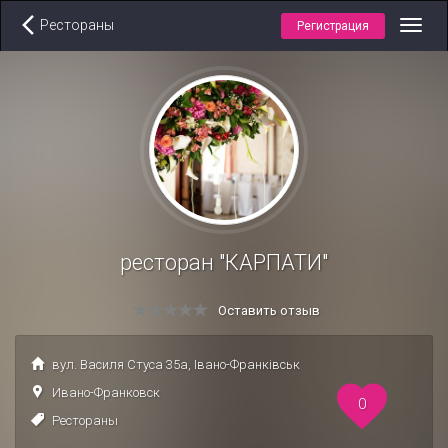
Рестораны
Регистрация
Toggl
navig
ресторан "КАРПАТИ"
Оставить отзыв
вул. Василя Стуса 35а, Івано-Франківськ
Ивано-Франковск
0
Рестораны