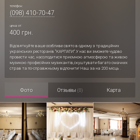
телефон:
(098) 410-70-47
цена от:
400 грн.
Відсвяткуйте ваше особливе свято в одному з традиційних
українських ресторанів "КАРПАТИ".У нас ви зможете чудово
провести час, насолодитися приємною атмосферою та живою
музикою професійних музикантів,скуштувати багато смачних
страв та по-справжньому відпочити! Наш за на 200 місць .
Фото
Отзывы
Карта
(0)