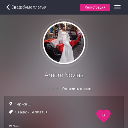
Свадебные платья
Регистрация
Toggl
navig
Amore Novias
Оставить отзыв
Черновцы
Свадебные платья
0
телефон: