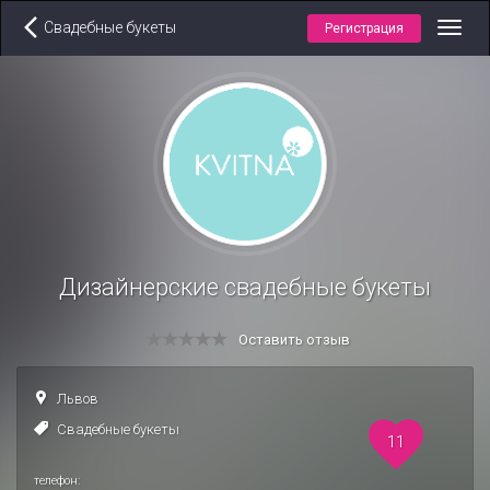
Свадебные букеты
Регистрация
Toggl
navig
Дизайнерские свадебные букеты
Оставить отзыв
Львов
Свадебные букеты
11
телефон: