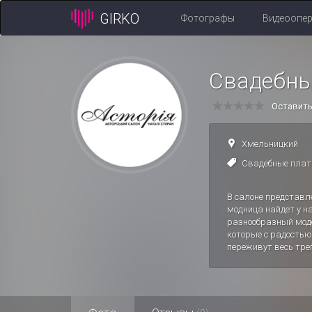
GIRKO
Фотографы
Видеоопе
Свадебны
Оставит
Хмельницкий
Свадебные плат
В салоне представл
модница найдет у н
разнообразный моде
которые с радостью
переживут весь тре