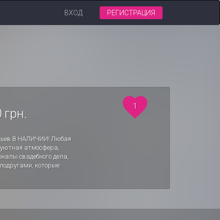
ВХОД
РЕГИСТРАЦИЯ
1
 грн.
латьев В НАЛИЧИИ! Любая
т уютная атмосфера,
налы свадебного дела,
 подругами, которые