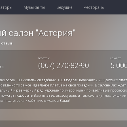
раторы
Музыканты
Ведущие
Рестораны
й салон "Астория"
ь отзыв
телефон:
цена от:
(067) 270-82-90
5 000
ья
ено более 100 моделей свадебных, 150 моделей вечерних и 200 детских п
ас именно то самое идеальное платье на свой праздник. В салоне Вас жде
льный и размерный ряд, удобные примерочные и приветливые профессио
 помогут подобрать Вам платье, аксессуары, а также станут настоящими
пет подготовки к событию вместе с Вами!