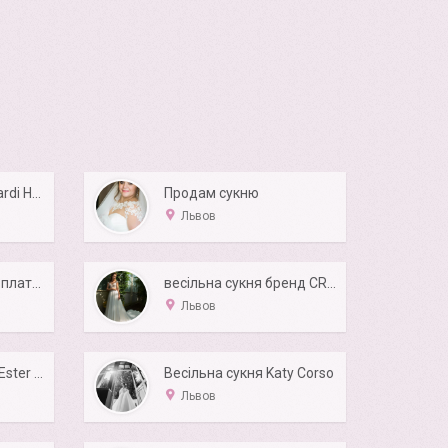
Весільна сукня Pollardi Hollywood Star Julia
Продам сукню
Львов
Продам свадебное платье
весільна сукня бренд CRYSTAL
Львов
Свадебное платье Ester (Естер) от Оксаны Мухи
Весільна сукня Katy Corso
Львов