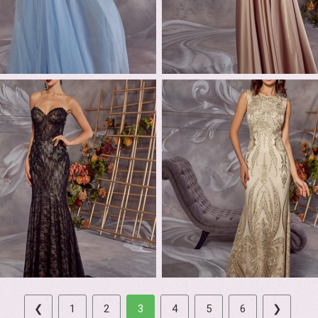
❮
1
2
3
4
5
6
❯