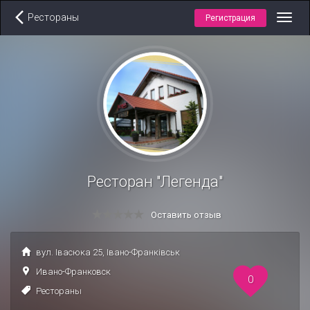
Рестораны
Регистрация
Toggl
navig
Ресторан "Легенда"
Оставить отзыв
вул. Івасюка 25, Івано-Франківськ
Ивано-Франковск
0
Рестораны