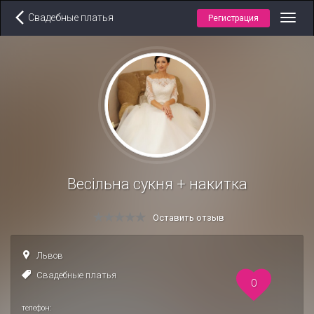
Свадебные платья
Регистрация
Toggl
navig
Весільна сукня + накитка
Оставить отзыв
Львов
Свадебные платья
0
телефон: