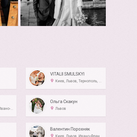
VITALII SMULSKYI
Киев, Львов, Тернополь, Хмельницкий, Винница
Ольга Скакун
Хмельницкий
Львов
Валентин Порохняк
Киев, Львов, Ивано-Франковск, Одесса, Винница