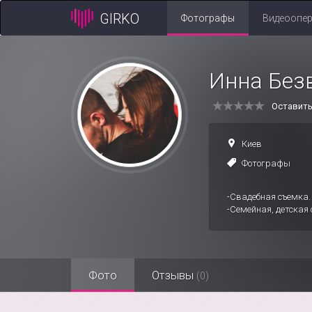
GIRKO
Фотографы
Видеоопе
Инна Без
Оставит
Киев
Фотографы
-Свадебная съемка.
-Семейная, детская с
Фото
Отзывы
(0)