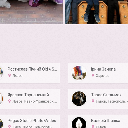
Ростислав Пічний Old★School
Ірина Зачепа
Львов
Харьков
Ярослав Тарнавський
Тарас Стельмах
Львов, Ивано-Франковск, Тернополь, Ровно, Хмельницкий
Львов, Тернополь, Ивано-Франковск, 
Pegas Studio Photo&Video
Валерій Шишка
Киев, Львов, Тернополь, Луцк
Львов