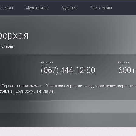
раторы
Музыканты
Ведущие
Рестораны
верхая
ь отзыв
телефон:
цена от:
(067) 444-12-80
600 г
 -Персональная съемка. -Репортаж (мероприятия, дни рождения, корпорат
ъемка. -Love Story . -Реклама.