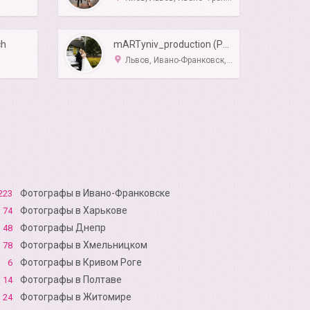
ch
mARTyniv_production (Photo & Video)
Львов, Ивано-Франковск, Тернополь
Фотографы в Ивано-Франковске
223
Фотографы в Харькове
74
Фотографы Днепр
48
Фотографы в Хмельницком
78
Фотографы в Кривом Роге
6
Фотографы в Полтаве
14
Фотографы в Житомире
24