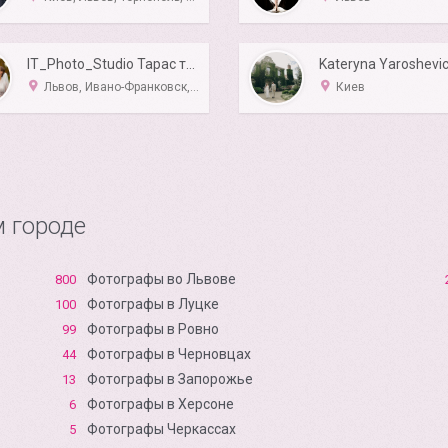
IT_Photo_Studio Тарас та Ірина Wedding Team
Kateryna Yaroshevi
Львов, Ивано-Франковск, Тернополь, Ужгород
Киев
 городе
Фотографы во Львове
800
Фотографы в Луцке
100
Фотографы в Ровно
99
Фотографы в Черновцах
44
Фотографы в Запорожье
13
Фотографы в Xерсоне
6
Фотографы Черкассах
5