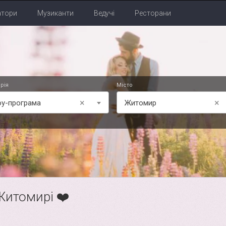
атори
Музиканти
Ведучі
Ресторани
рія
Місто
×
×
у-програма
Житомир
Житомирі ❤️