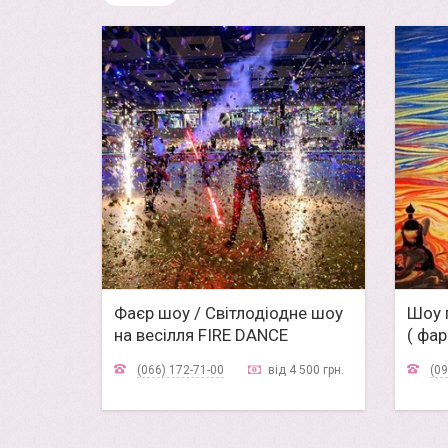
Фаєр шоу / Світлодіодне шоу
Шоу п
на весілля FIRE DANCE
( фар
Житомир
Житом
(066) 172-71-00
від 4 500 грн.
(09