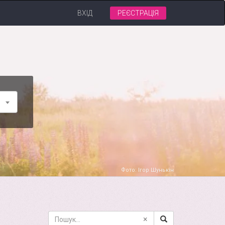
ВХІД
РЕЄСТРАЦІЯ
Фото: Ігор Шунькін
×