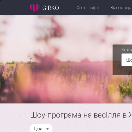
GIRKO
Фотографи
Відеоопер
Катего
Шо
Шоу-програма на весілля в 
Ціна