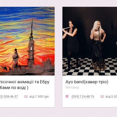
ісочної анімації та Ебру
Ayo band(кавер-тріо)
бами по воді )
Житомир
ир
3) 008-46-37
від 1 500 грн.
(093) 124-48-76
від 5 0