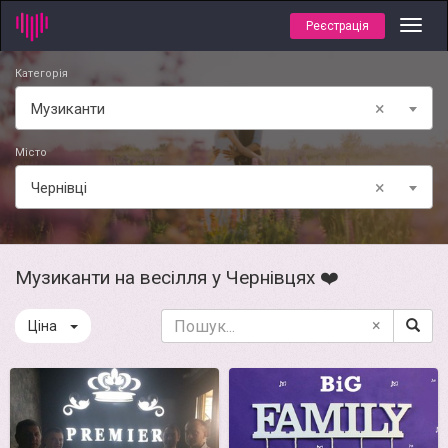
Реєстрація
Toggl
navig
Категорія
×
Музиканти
Місто
×
Чернівці
Музиканти на весілля у Чернівцях ❤️
×
Ціна