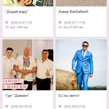
"Додай жару"
Кавер BanDaBanD
(050) 674-71-03
(050) 671-17-90
від 1 500 грн.
від 25 000 грн.
Гурт "Діамант"
DJ на свято!
(099) 361-05-30
(050) 555-57-95