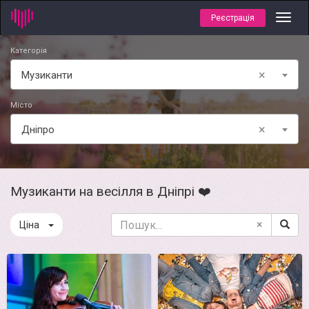
Реєстрація
Toggl
navig
Категорія
×
Музиканти
Місто
×
Дніпро
Музиканти на весілля в Дніпрі ❤️
×
Ціна