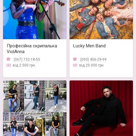
Професійна скрипалька
Lucky Men Band
ViolAnna
(067) 732-18-55
(093) 456-29-99
від 2 500 грн.
від 25 000 грн.