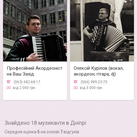
Професійний Акордеоніст
Олексій Курілов (вокал,
на Ваш Захід
акордеон, гітара, dj)
(063) 682-68-17
(066) 989-23-70
від 2 000 грн.
від 3 000 грн.
Знайдено 18 музиканти в Дніпрі
Середня оцінка
5
на основі
7
відгуків