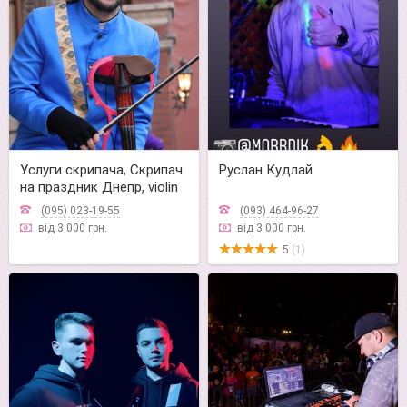
Услуги скрипача, Скрипач
Руслан Кудлай
на праздник Днепр, violin
(095) 023-19-55
(093) 464-96-27
від 3 000 грн.
від 3 000 грн.
5
(1)