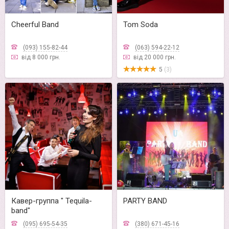
Cheerful Band
Tom Soda
(093) 155-82-44
(063) 594-22-12
від 8 000 грн.
від 20 000 грн.
5
(3)
Кавер-группа " Tequila-
PARTY BAND
band"
(095) 695-54-35
(380) 671-45-16