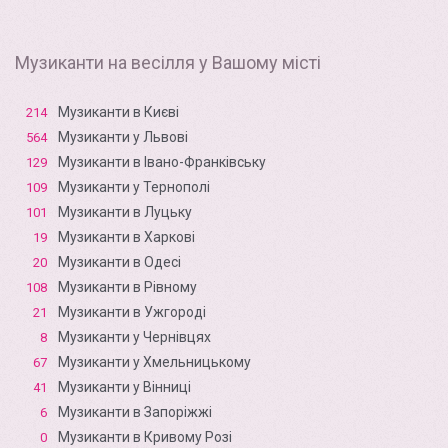
Музиканти на весілля у Вашому місті
Музиканти в Києві
214
Музиканти у Львові
564
Музиканти в Івано-Франківську
129
Музиканти у Тернополі
109
Музиканти в Луцьку
101
Музиканти в Харкові
19
Музиканти в Одесі
20
Музиканти в Рівному
108
Музиканти в Ужгороді
21
Музиканти у Чернівцях
8
Музиканти у Хмельницькому
67
Музиканти у Вінниці
41
Музиканти в Запоріжжі
6
Музиканти в Кривому Розі
0