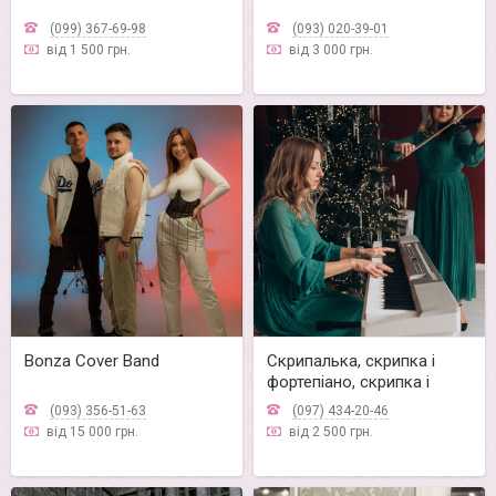
(099) 367-69-98
(093) 020-39-01
від 1 500 грн.
від 3 000 грн.
Bonza Cover Band
Скрипалька, скрипка і
фортепіано, скрипка і
вокал
(093) 356-51-63
(097) 434-20-46
від 15 000 грн.
від 2 500 грн.