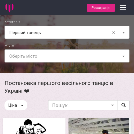
Реєстрація
Toggl
navig
Категорія
×
Перший танець
Місто
Оберіть місто
Постановка першого весільного танцю в
Україні ❤️
×
Ціна