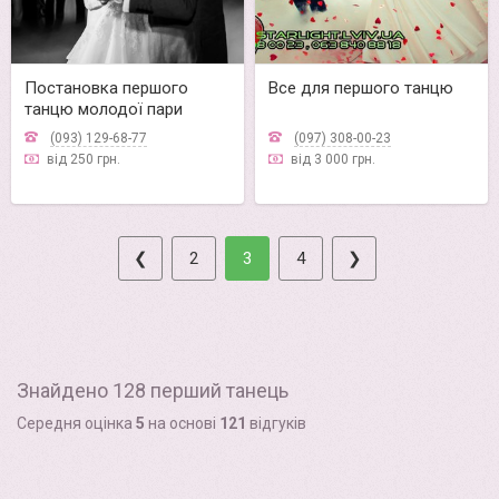
Постановка першого
Все для першого танцю
танцю молодої пари
(093) 129-68-77
(097) 308-00-23
від 250 грн.
від 3 000 грн.
❮
2
3
4
❯
Знайдено 128 перший танець
Середня оцінка
5
на основі
121
відгуків