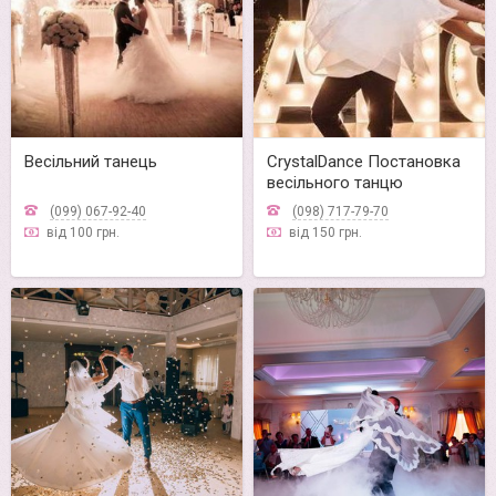
Весільний танець
CrystalDance Постановка
весільного танцю
(099) 067-92-40
(098) 717-79-70
від 100 грн.
від 150 грн.