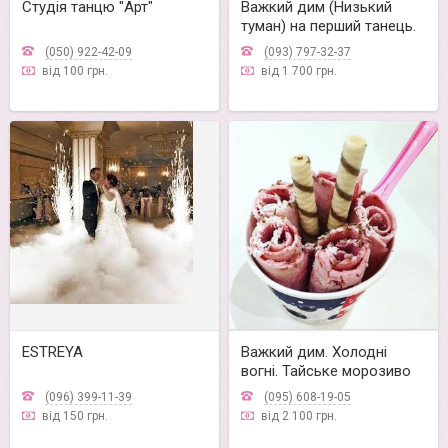
Студія танцю "Арт"
Важкий дим (Низький
туман) на перший танець.
(050) 922-42-09
(093) 797-32-37
від 100 грн.
від 1 700 грн.
ESTREYA
Важкий дим. Холодні
вогні. Тайське морозиво
(096) 399-11-39
(095) 608-19-05
від 150 грн.
від 2 100 грн.