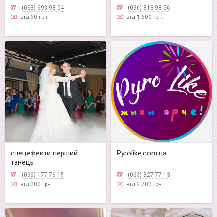
(063) 693-98-04
(096) 813-98-56
від 60 грн.
від 1 600 грн.
спецефекти перший
Pyrolike.com.ua
танець
(096) 177-76-15
(063) 327-77-13
від 200 грн.
від 2 700 грн.