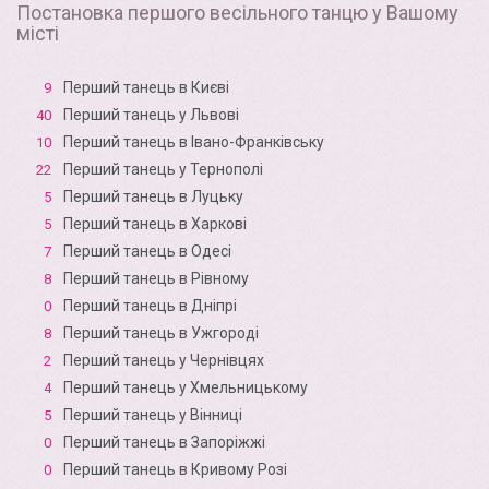
Постановка першого весільного танцю у Вашому
місті
Перший танець в Києві
9
Перший танець у Львові
40
Перший танець в Івано-Франківську
10
Перший танець у Тернополі
22
Перший танець в Луцьку
5
Перший танець в Харкові
5
Перший танець в Одесі
7
Перший танець в Рівному
8
Перший танець в Дніпрі
0
Перший танець в Ужгороді
8
Перший танець у Чернівцях
2
Перший танець у Хмельницькому
4
Перший танець у Вінниці
5
Перший танець в Запоріжжі
0
Перший танець в Кривому Розі
0