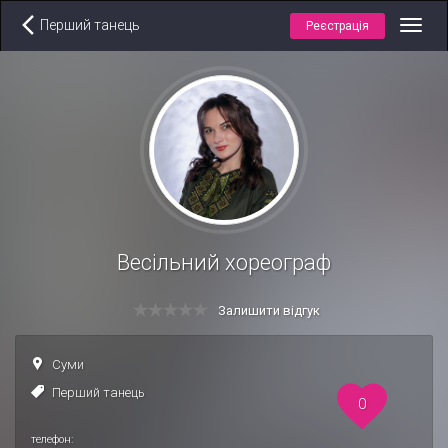
Перший танець
Реєстрація
Toggl
navig
Весільний хореограф
Залишити відгук
Суми
Перший танець
0
телефон: