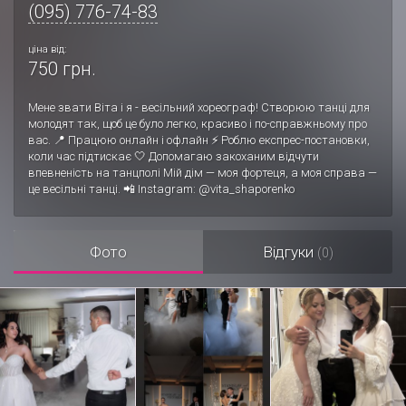
(095) 776-74-83
ціна від:
750 грн.
Мене звати Віта і я - весільний хореограф! Створюю танці для
молодят так, щоб це було легко, красиво і по-справжньому про
вас. 📍 Працюю онлайн і офлайн ⚡ Роблю експрес-постановки,
коли час підтискає 🤍 Допомагаю закоханим відчути
впевненість на танцполі Мій дім — моя фортеця, а моя справа —
це весільні танці. 📲 Instagram: @vita_shaporenko
Фото
Відгуки
(0)