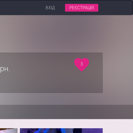
ВХІД
РЕЄСТРАЦІЯ
3
рн.