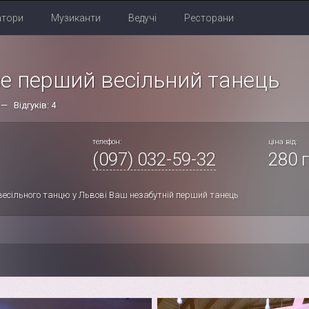
атори
Музиканти
Ведучі
Ресторани
e перший весільний танець
 — Відгуків: 4
телефон:
ціна від:
(097) 032-59-32
280 г
весільного танцю у Львові Ваш незабутній перший танець