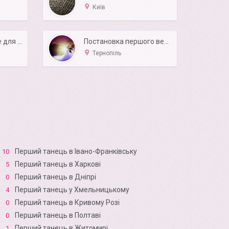
Київ
Wedding Factory Все для Вашого свята
Постановка першого весільного танцю
Тернопіль
Перший танець в Івано-Франківську
10
Перший танець в Харкові
5
Перший танець в Дніпрі
0
Перший танець у Хмельницькому
4
Перший танець в Кривому Розі
0
Перший танець в Полтаві
0
Перший танець в Житомирі
1