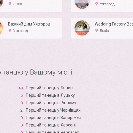
Львів
Ужгород
Важкий дим Ужгород
Ужгород
Львів
 танцю у Вашому місті
Перший танець у Львові
40
Перший танець в Луцьку
5
Перший танець в Рівному
8
Перший танець у Чернівцях
2
Перший танець в Запоріжжі
0
Перший танець в Xерсоні
0
Перший танець в Черкасах
0