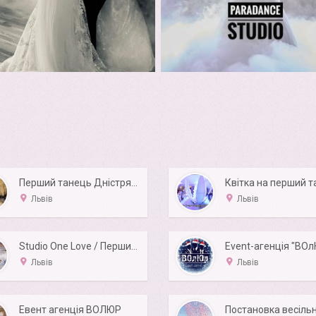
Перший танець Дністрянська Наталя
Квітка на перший 
Львів
Львів
Studio One Love / Перший весільний танець молодят
Event-агенція "ВО
Львів
Львів
Евент агенція ВОЛЮР