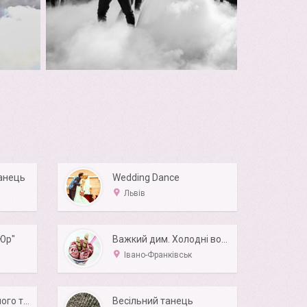
танець
Wedding Dance
Львів
лЮр"
Важкий дим. Холодні вогні. Тайське морозиво
Івано-Франківськ
Постановка весільного танцю
Весільний танець