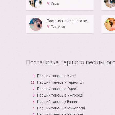
Львів
Постановка першого весільного танцю
Тернопіль
Постановка першого весільного
Перший танець в Києві
9
Перший танець у Тернополі
22
Перший танець в Одесі
7
Перший танець в Ужгороді
8
Перший танець у Вінниці
5
Перший танець в Миколаєві
1
Перший танець в Чернігові
0