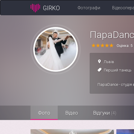
GIRKO
Фотографи
Відеоопер
ПараDanc
Оцінка: 5
Львів
Перший танець
ПараDance - студія 
Фото
Відео
Відгуки
(4)