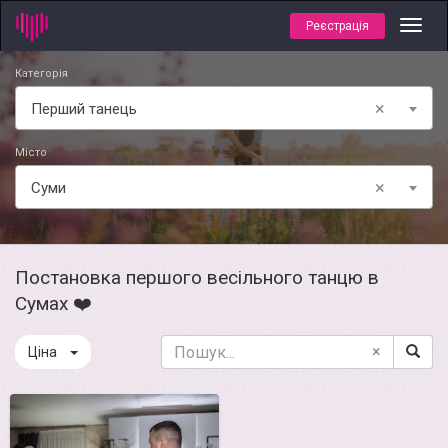
Реєстрація
Toggl
navig
Категорія
×
Перший танець
Місто
×
Суми
Постановка першого весільного танцю в
Сумах ❤️
×
Ціна