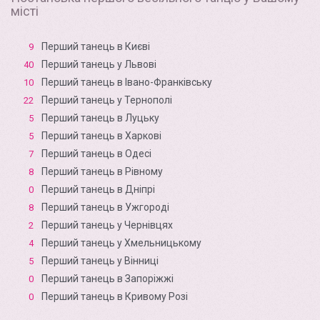
місті
Перший танець в Києві
9
Перший танець у Львові
40
Перший танець в Івано-Франківську
10
Перший танець у Тернополі
22
Перший танець в Луцьку
5
Перший танець в Харкові
5
Перший танець в Одесі
7
Перший танець в Рівному
8
Перший танець в Дніпрі
0
Перший танець в Ужгороді
8
Перший танець у Чернівцях
2
Перший танець у Хмельницькому
4
Перший танець у Вінниці
5
Перший танець в Запоріжжі
0
Перший танець в Кривому Розі
0