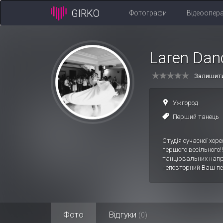
GIRKO
Фотографи
Відеоопер
Laren Dan
Залишити
Ужгород
Перший танець
Студія сучасної хор
першого весільного!
танцювальних напря
неповторний Ваш пе
Фото
Відгуки
(0)