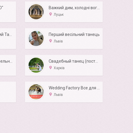
О"
Важкий дим, холодні вогні, проф. світло, звук,
Луцьк
Неймовірний Перший Танець з Arthur Murray Studio!
Перший весільний танець
Львів
Перший танець (Хмельницький)
Свадебный танец (постановка танца)
Харків
Wedding Factory Все для Вашого свята
Львів