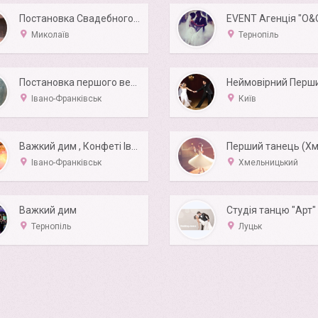
Постановка Свадебного Танца
EVENT Агенція "О&
Миколаїв
Тернопіль
Постановка першого весільного танцю
Івано-Франківськ
Київ
Важкий дим , Конфеті Івано-Франківськ
Івано-Франківськ
Хмельницький
Важкий дим
Студія танцю "Арт"
Тернопіль
Луцьк