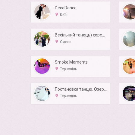
DecaDance
Київ
Весільний танець) хореограф Геннадій Цветков
Одеса
Smoke Moments
Тернопіль
Постановка танцю. Озерна Зборівський р-н
Тернопіль