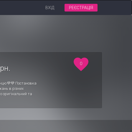
ВХІД
РЕЄСТРАЦІЯ
0
рн.
танцю💜💜 Постановка
жань в різних
о оригінальний та