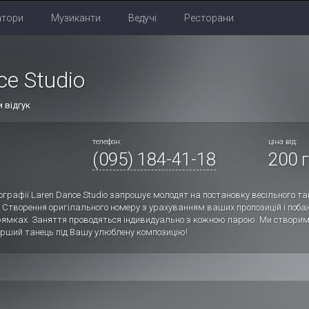
атори
Музиканти
Ведучі
Ресторани
ce Studio
 відгук
телефон:
ціна від:
(095) 184-41-18
200 г
еографії Laren Dance Studio запрошує молодят на постановку весільного 
! Створення оригілального номеру з урахуванням ваших пропозицій і поба
мках. Заняття проводяться індивидуально з кожною парою. Ми створим
рший танець під Вашу улюблену композицію!