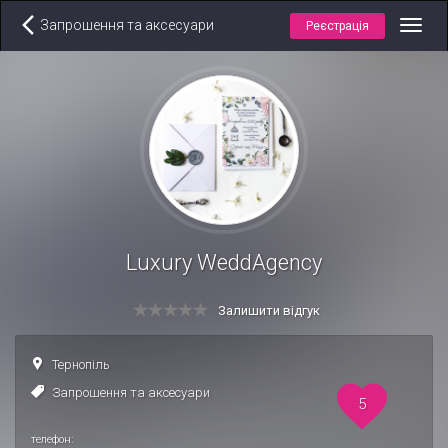
Запрошення та аксесуари
Реєстрація
Toggl
navig
Luxury WeddAgency
Залишити відгук
Тернопіль
Запрошення та аксесуари
5
телефон: