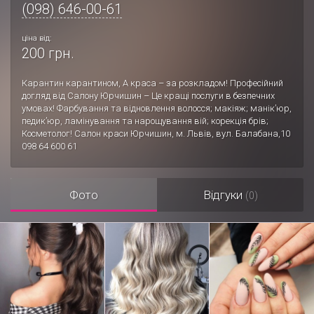
(098) 646-00-61
ціна від:
200 грн.
Карантин карантином, А краса – за розкладом! Професійний
догляд від Салону Юрчишин – Це кращі послуги в безпечних
умовах! Фарбування та відновлення волосся; макіяж; манік’юр,
педик’юр, ламінування та нарощування вій; корекція брів;
Косметолог! Салон краси Юрчишин, м. Львів, вул. Балабана,10
098 64 600 61
Фото
Відгуки
(0)