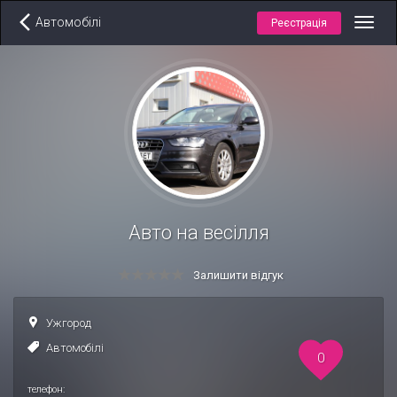
Автомобілі
Реєстрація
Toggl
navig
Авто на весілля
Залишити відгук
Ужгород
Автомобілі
0
телефон: