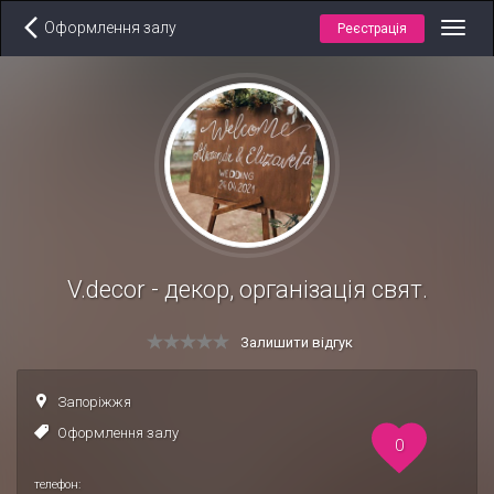
Оформлення залу
Реєстрація
Toggl
navig
V.decor - декор, організація свят.
Залишити відгук
Запоріжжя
Оформлення залу
0
телефон: