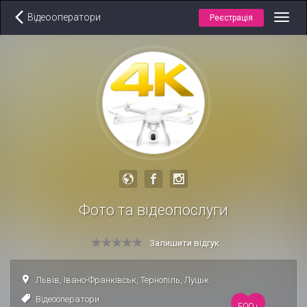
Відеооператори
Реєстрація
Toggl
navig
Фото та відеопослуги
Залишити відгук
Львів
,
Івано-Франківськ
,
Тернопіль
,
Луцьк
Відеооператори
500+