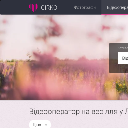
GIRKO
Фотографи
Відеоопер
Катего
Ві
Відеооператор на весілля у 
Ціна