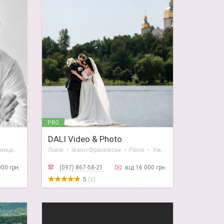
PRO
DALI Video & Photo
Київ • Львів • Тернопіль • Хмельницький • Вінниця
Львів • Івано-Франківськ • Рівне • Ужгород • Чернівці
000 грн.
(097) 867-58-21
від 16 000 грн.
5
(2)