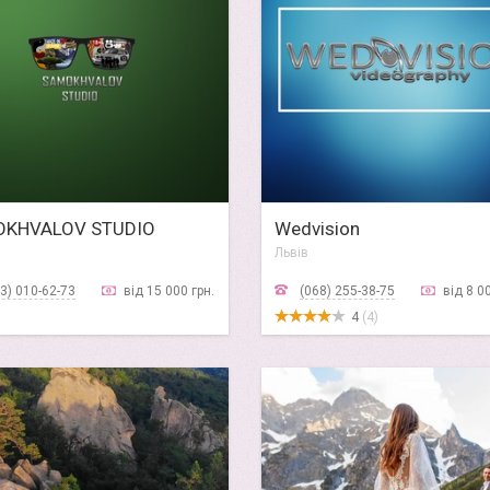
KHVALOV STUDIO
Wedvision
Львів
3) 010-62-73
від 15 000 грн.
(068) 255-38-75
від 8 0
4
(4)