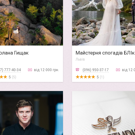
олана Гищак
Майстерня спогадів БЛІк
Львів
7) 777-40-34
від 12 000 грн.
(096) 950-37-17
від 12 
5
(5)
5
(1)