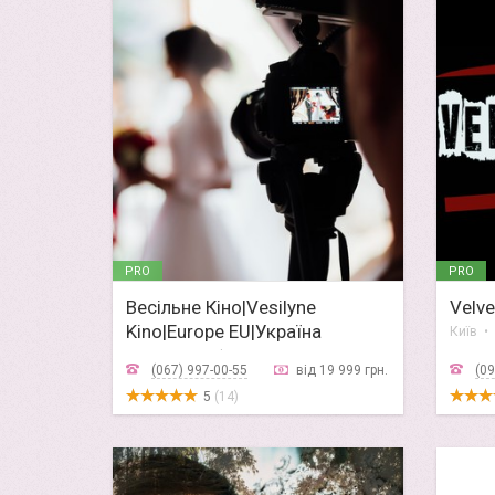
PRO
PRO
Весільне Кіно|Vesilyne
Velve
Kino|Europe EU|Україна
Львів • Івано-Франківськ • Тернопіль • Ужгород • Чернівці
(067) 997-00-55
від 19 999 грн.
(09
5
(14)