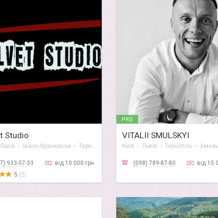
PRO
t Studio
VITALII SMULSKYI
Київ • Львів • Івано-Франківськ • Тернопіль • Хмельницький
7) 933-57-33
від 10 000 грн.
(098) 789-87-80
від 15 
5
(2)