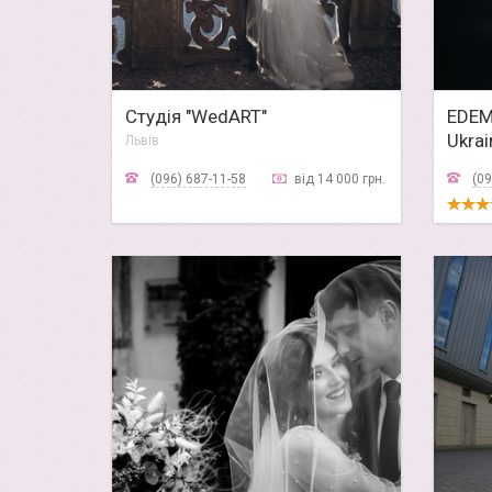
Студія "WedART"
EDEM
Ukrai
Львів
Львів
(096) 687-11-58
від 14 000 грн.
(09