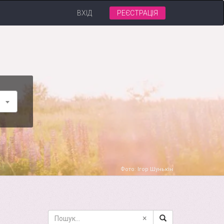
ВХІД
РЕЄСТРАЦІЯ
Фото: Ігор Шунькін
×