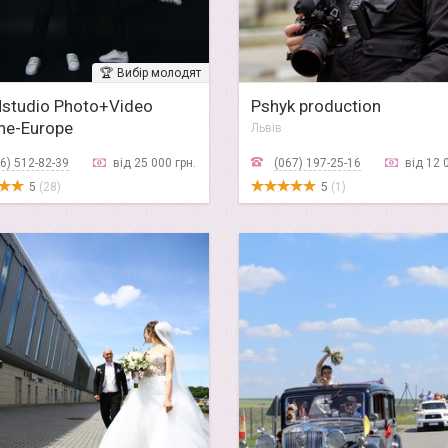
🏆
Вибір молодят
studio Photo+Video
Pshyk production
ne-Europe
Львів
6) 512-82-39
від 25 000 грн.
(067) 197-25-16
від 12 
5
(28)
5
(1)