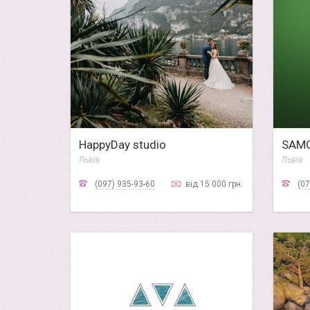
HappyDay studio
SAMO
Львів
Львів
(097) 935-93-60
від 15 000 грн.
(07