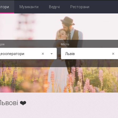
атори
Музиканти
Ведучі
Ресторани
рія
Місто
×
×
деооператори
Львів
Львові ❤️