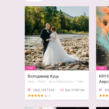
TOP
TOP
Володимир Куць
KRYS
Аеро
Київ • Львів • Івано-Франківськ • Тернопіль • Вінниця
(066) 182-15-06
від 15 000 грн.
(09
5
(7)