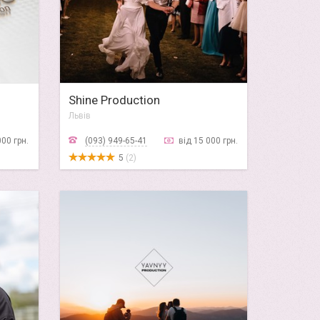
Shine Production
Львів
000 грн.
(093) 949-65-41
від 15 000 грн.
5
(2)