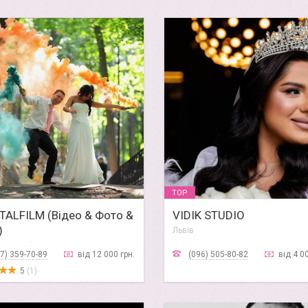
TOP
TALFILM (Відео & Фото &
VIDIK STUDIO
)
Львів
Львів • Івано-Франківськ • Тернопіль • Ужгород
7) 359-70-89
від 12 000 грн.
(096) 505-80-82
від 4 0
5
(1)