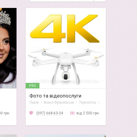
PRO
Фото та відеопослуги
Львів • Івано-Франківськ • Тернопіль • Луцьк
00 грн.
(097) 668-63-34
від 2 500 грн.