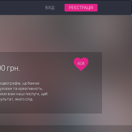
ВХІД
РЕЄСТРАЦІЯ
404
0 грн.
відеографів, що бажає
узіазм та креативність,
ємо вам наші послуги, щоб
ультат, якого слід