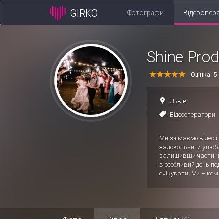
GIRKO
Фотографи
Відеоопер
Shine Prod
Оцінка: 5
Львів
Відеооператори
Ми знімаємо відео і
задовольнити улюбл
залишивши частинку
в особливий день по
очікувати. Ми – ком