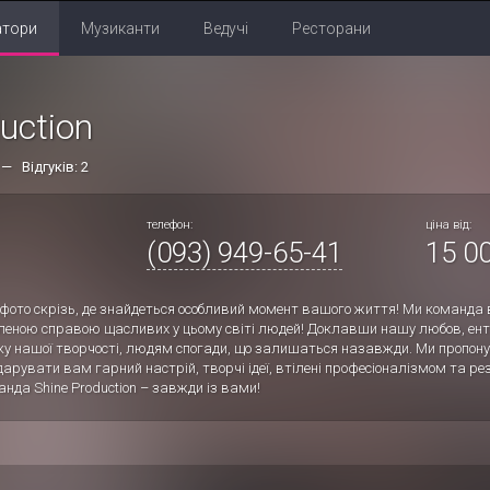
атори
Музиканти
Ведучі
Ресторани
uction
 — Відгуків: 2
телефон:
ціна від:
(093) 949-65-41
15 00
 фото скрізь, де знайдеться особливий момент вашого життя! Ми команда 
еною справою щасливих у цьому світі людей! Доклавши нашу любов, ент
 нашої творчості, людям спогади, що залишаться назавжди. Ми пропону
дарувати вам гарний настрій, творчі ідеї, втілені професіоналізмом та рез
анда Shine Production – завжди із вами!