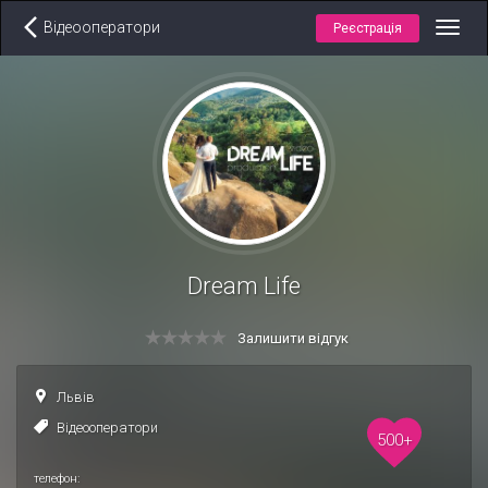
Відеооператори
Реєстрація
Toggl
navig
Dream Life
Залишити відгук
Львів
Відеооператори
500+
телефон: