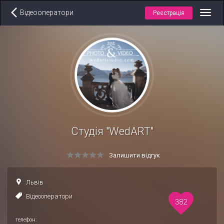
Відеооператори
Реєстрація
Toggl
navig
Студія "WedART"
Залишити відгук
Львів
Відеооператори
382
телефон: