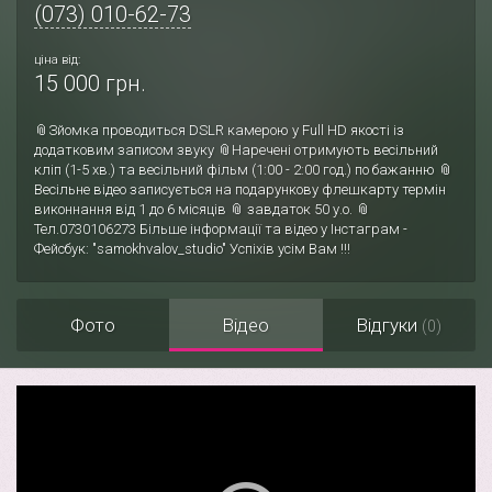
(073) 010-62-73
ціна від:
15 000 грн.
📎Зйомка проводиться DSLR камерою у Full HD якості із
додатковим записом звуку 📎Наречені отримують весільний
кліп (1-5 хв.) та весільний фільм (1:00 - 2:00 год.) по бажанню 📎
Весільне відео записується на подарункову флешкарту термін
виконнання від 1 до 6 місяців 📎 завдаток 50 у.о. 📎
Тел.0730106273 Більше інформації та відео у Інстаграм -
Фейсбук: "samokhvalov_studio" Успіхів усім Вам !!!
Фото
Відео
Відгуки
(0)