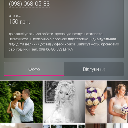
(098) 068-05-83
ціна від:
150 грн.
до вашої уваги мої роботи. пропоную послуги стилвста
-візажиста. З поперньою пробною підготтовко. Індивідуальний
підхід, та великий досвід у сфері краси. Записуємось,і бронюємо
свої годинки. тел. 098-06-80-583 ЕРІКА
Фото
Відгуки
(0)