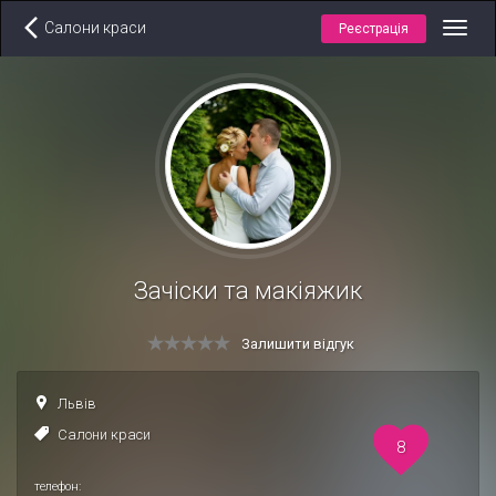
Салони краси
Реєстрація
Toggl
navig
Зачіски та макіяжик
Залишити відгук
Львів
Салони краси
8
телефон: