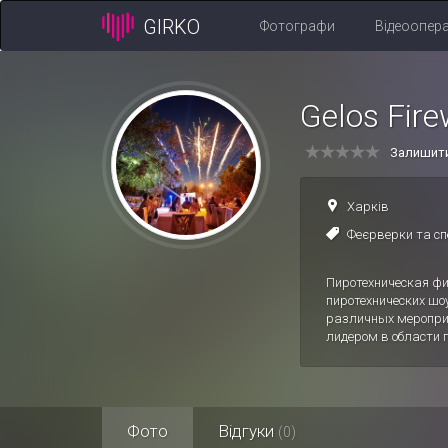
GIRKO
Фотографи
Відеоопер
Gelos Fire
Залишити
Харків
Феєрверки та с
Пиротехническая фи
пиротехнических шо
различных мероприя
лидером в области 
Фото
Відгуки
(0)