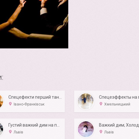
:
Спецефекти перший танець
Івано-Франківськ
Хмельницький
Густий важкий дим на перший танець та інше =)
Львів
Львів