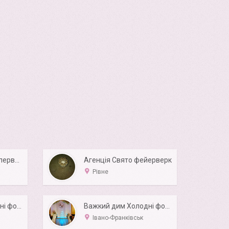
Спецеэффекты на первый танец и не только
Агенція Свято фейерверк
Рівне
Важкий дим; Холодні фонтани; Конфеті
Важкий дим Холодні фонтани Гірка з шампанського
Івано-Франківськ