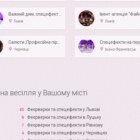
Важкий дим, спецефекти на перший танець
Львів
Львів
Салюти ,Професійна піротехніка в Чернівцях
Чернівці
Івано-Франківськ
 на весілля у Вашому місті
Феєрверки та спецефекти у Львові
45
Феєрверки та спецефекти в Луцьку
8
Феєрверки та спецефекти в Рівному
7
Феєрверки та спецефекти у Чернівцях
4