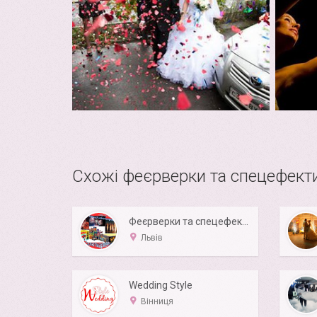
Схожі феєрверки та спецефекти
Феєрверки та спецефекти Львів 073 703 1000
Львів
Wedding Style
Вінниця