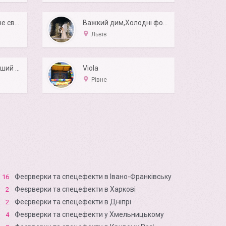
Івент-агенція "Файне свято"
Важкий дим,Холодні фонтани,Феєрверки,Білий ведмідь
Львів
Спецефекти на перший танець молодят
Viola
Рівне
Феєрверки та спецефекти в Івано-Франківську
16
Феєрверки та спецефекти в Харкові
2
Феєрверки та спецефекти в Дніпрі
2
Феєрверки та спецефекти у Хмельницькому
4