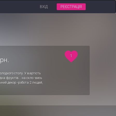
ВХІД
РЕЄСТРАЦІЯ
1
рн.
олодкого столу. У вартість
а фруктів... на скло -весь
ичний декор -робота 2 людей,