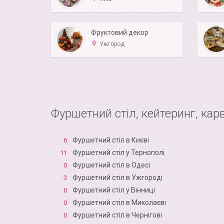
Фруктовий декор
Ужгород
Фуршетний стіл, кейтеринг, карв
Фуршетний стіл в Києві
6
Фуршетний стіл у Тернополі
11
Фуршетний стіл в Одесі
0
Фуршетний стіл в Ужгороді
3
Фуршетний стіл у Вінниці
0
Фуршетний стіл в Миколаєві
0
Фуршетний стіл в Чернігові
0