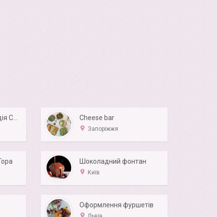
Wedding&event студія Carambola
Cheese bar
Запоріжжя
Гора
Шоколадний фонтан
Київ
Оформлення фуршетів
Львів