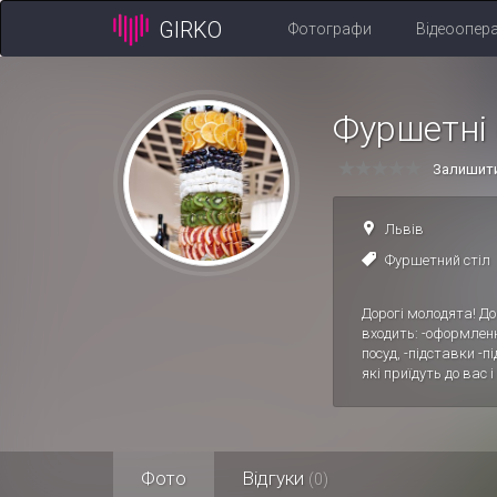
GIRKO
Фотографи
Відеоопер
Фуршетні с
Залишити
Львів
Фуршетний стіл
Дорогі молодята! До
входить: -оформленн
посуд, -підставки -
які приїдуть до вас
Фото
Відгуки
(0)