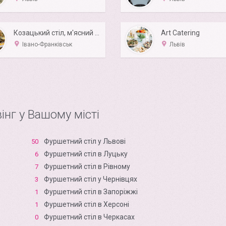
Козацький стіл, м'ясний стіл на весілля
Art Catering
Івано-Франківськ
Львів
інг у Вашому місті
Фуршетний стіл у Львові
50
Фуршетний стіл в Луцьку
6
Фуршетний стіл в Рівному
7
Фуршетний стіл у Чернівцях
3
Фуршетний стіл в Запоріжжі
1
Фуршетний стіл в Xерсоні
1
Фуршетний стіл в Черкасах
0