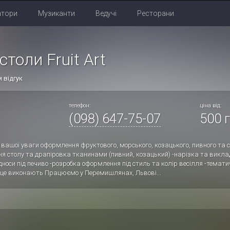
атори
Музиканти
Ведучі
Ресторани
толи Fruit Art
 відгук
телефон:
ціна від:
(098) 647-75-07
500 г
 вашої уваги оформлення фруктового, морського, козацького, пивного та с
я столу та драпіровка тканинами (пивний, козацький) -нарізка та викладк
підноси під печиво -розробка оформлення під стиль та колір весілля -темат
 і це виконають Працюємо у Перемишлянах, Львові...