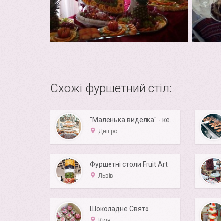
Схожі фуршетний стіл:
"Маленька виделка" - кейтеринг
Дніпро
Фуршетні столи Fruit Art
Львів
Шоколадне Свято
Київ